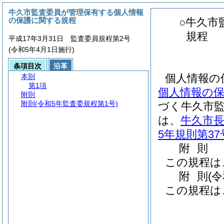
牛久市監査委員が管理保有する個人情報
の保護に関する規程
○牛久市
規程
平成17年3月31日 監査委員規程第2号
(令和5年4月1日施行)
条項目次
沿革
個人情報の
本則
第1項
個人情報の
附則
附則
(令和5年監査委規程第1号)
づく牛久市
は、
牛久市
5年規則第37
附
則
この規程は
附
則
(
この規程は