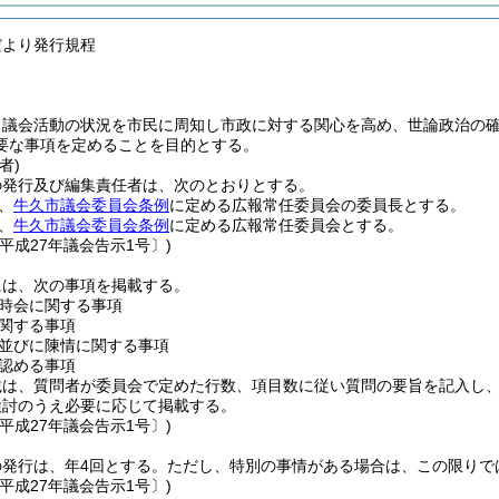
だより発行規程
、議会活動の状況を市民に周知し市政に対する関心を高め、世論政治の
要な事項を定めることを目的とする。
者)
の発行及び編集責任者は、次のとおりとする。
、
牛久市議会委員会条例
に定める広報常任委員会の委員長とする。
、
牛久市議会委員会条例
に定める広報常任委員会とする。
平成27年議会告示1号〕)
には、次の事項を掲載する。
時会に関する事項
関する事項
並びに陳情に関する事項
認める事項
載は、質問者が委員会で定めた行数、項目数に従い質問の要旨を記入し
検討のうえ必要に応じて掲載する。
平成27年議会告示1号〕)
発行は、年4回とする。
ただし、特別の事情がある場合は、この限りで
平成27年議会告示1号〕)