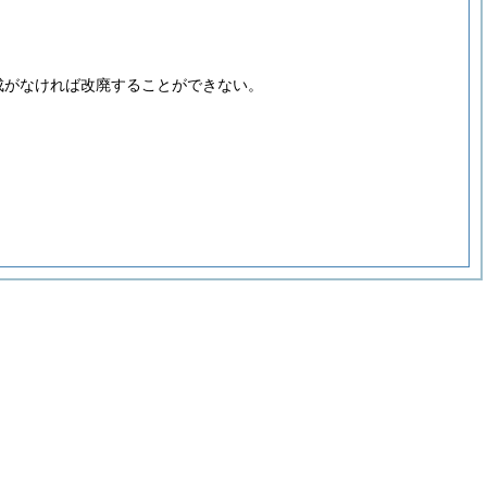
。
成がなければ改廃することができない。