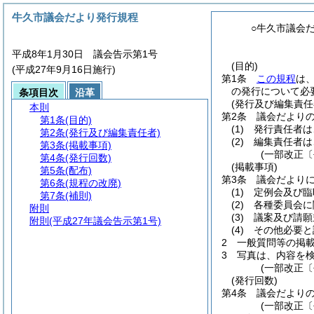
牛久市議会だより発行規程
○牛久市議会
平成8年1月30日 議会告示第1号
(目的)
(平成27年9月16日施行)
第1条
この規程
は
の発行について必
条項目次
沿革
(発行及び編集責任
本則
第2条
議会だより
第1条
(目的)
(1)
発行責任者は
第2条
(発行及び編集責任者)
(2)
編集責任者は
第3条
(掲載事項)
(一部改正〔
第4条
(発行回数)
(掲載事項)
第5条
(配布)
第3条
議会だより
第6条
(規程の改廃)
(1)
定例会及び臨
第7条
(補則)
(2)
各種委員会に
附則
(3)
議案及び請願
附則
(平成27年議会告示第1号)
(4)
その他必要と
2
一般質問等の掲
3
写真は、内容を
(一部改正〔
(発行回数)
第4条
議会だよりの
(一部改正〔