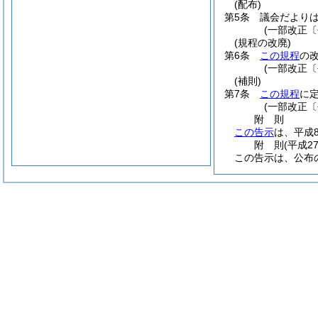
(配布)
第5条
議会だより
(一部改正〔
(規程の改廃)
第6条
この規程
の
(一部改正〔
(補則)
第7条
この規程
に
(一部改正〔
附
則
この告示
は、平成
附
則
(平成2
この告示は、公布