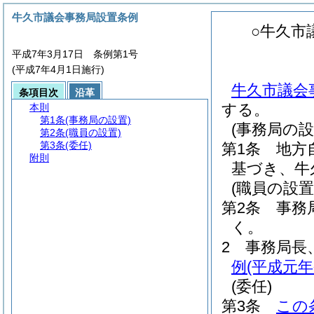
牛久市議会事務局設置条例
○牛久市
平成7年3月17日 条例第1号
(平成7年4月1日施行)
牛久市議会事
条項目次
沿革
する。
本則
第1条
(事務局の設置)
(事務局の設
第2条
(職員の設置)
第3条
(委任)
第1条
地方
附則
基づき、牛
(職員の設置
第2条
事務
く。
2
事務局長
例
(平成元年
(委任)
第3条
この