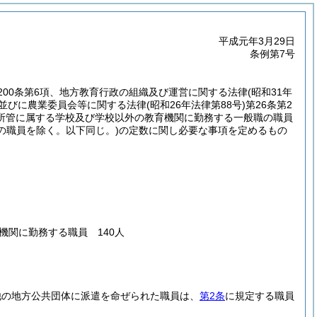
平成元年3月29日
条例第7号
び第200条第6項、地方教育行政の組織及び運営に関する法律
(昭和31年
項並びに農業委員会等に関する法律
(昭和26年法律第88号)
第26条第2
所管に属する学校及び学校以外の教育機関に勤務する一般職の職員
の職員を除く。以下同じ。)
の定数に関し必要な事項を定めるもの
関に勤務する職員 140人
他の地方公共団体に派遣を命ぜられた職員は、
第2条
に規定する職員