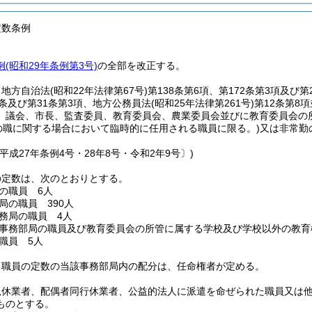
定数条例
(昭和29年条例第3号)
の全部を改正する。
、地方自治法
(昭和22年法律第67号)
第138条第6項、第172条第3項及
9条及び第31条第3項、地方公務員法
(昭和25年法律第261号)
第12条第8
、議会、市長、監査委員、教育委員会、農業委員会並びに教育委員会の
の職に関する場合において臨時的に任用される職員に限る。)
又は非常勤
平成27年条例4号・28年8号・令和2年9号〕)
の定数は、次のとおりとする。
の職員 6人
局の職員 390人
務局の職員 4人
事務部局の職員及び教育委員会の所管に属する学校及び学校以外の教育機
職員 5人
る職員の定数の当該事務部局内の配分は、任命権者が定める。
児休業者、配偶者同行休業者、公益的法人に派遣を命ぜられた職員又は
ものとする。