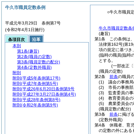
牛久市職員定数条例
○牛久市職員
平成元年3月29日 条例第7号
牛久市職員定数条例
(令和2年4月1日施行)
(趣旨)
第1条
この条例は
条項目次
沿革
法律第162号)
第1
本則
項の規定に基づき
第1条
(趣旨)
(臨時の職員
(臨時
第2条
(職員の定数)
とする。
第3条
(職員定数の配分)
(一部改正〔
第4条
(定数外職員)
(職員の定数)
附則
第2条
前条
の職員
附則
(平成5年条例第17号)
(1)
議会の事務局
附則
(平成7年条例第5号)
(2)
市長の事務部
附則
(平成26年6月20日条例第9号
(3)
監査委員の事
附則
(平成27年3月27日条例第4号)
(4)
教育委員会の
附則
(平成28年条例第8号)
(5)
農業委員会の
附則
(令和2年条例第9号)
(職員定数の配分)
第3条
前条
に掲げ
(定数外職員)
第4条
休職者、育
の定数の外にある