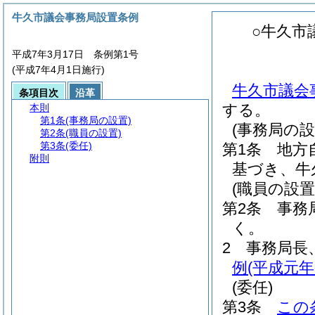
牛久市議会事務局設置条例
○牛久市
平成7年3月17日 条例第1号
(平成7年4月1日施行)
牛久市議会事
条項目次
沿革
する。
本則
第1条
(事務局の設置)
(事務局の設
第2条
(職員の設置)
第3条
(委任)
第1条
地方
附則
基づき、牛
(職員の設置
第2条
事務
く。
2
事務局長
例
(平成元年
(委任)
第3条
この