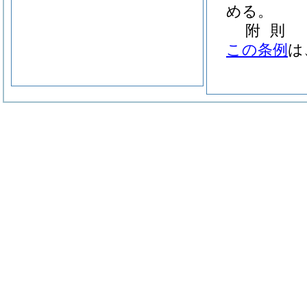
める。
附
則
この条例
は