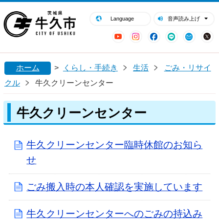
閉じる
牛久市ホームページ
Language
音声読み上げ
YouTube
Instagram
Facebook
LINE
Mail
ホーム
>
くらし・手続き
生活
ごみ・リサイ
クル
牛久クリーンセンター
牛久クリーンセンター
牛久クリーンセンター臨時休館のお知ら
せ
ごみ搬入時の本人確認を実施しています
牛久クリーンセンターへのごみの持込み