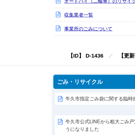
オートバイ（二輪車）のリサイ
収集業者一覧
事業所のごみについて
【ID】
D-1436
【更新
ごみ・リサイクル
牛久市指定ごみ袋に関する臨時
牛久市公式LINEから粗大ごみ
うになりました