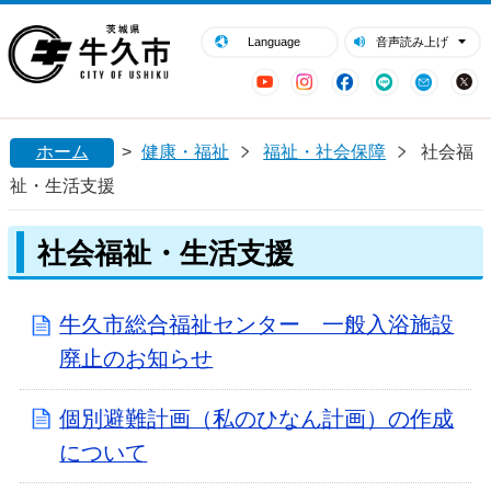
閉じる
牛久市ホームページ
Language
音声読み上げ
YouTube
Instagram
Facebook
LINE
Mail
ホーム
>
健康・福祉
福祉・社会保障
社会福
祉・生活支援
社会福祉・生活支援
牛久市総合福祉センター 一般入浴施設
廃止のお知らせ
個別避難計画（私のひなん計画）の作成
について