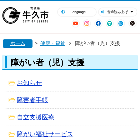
閉じる
牛久市ホームページ
Language
音声読み上げ
YouTube
Instagram
Facebook
LINE
Mail
ホーム
>
健康・福祉
障がい者（児）支援
障がい者（児）支援
お知らせ
障害者手帳
自立支援医療
障がい福祉サービス