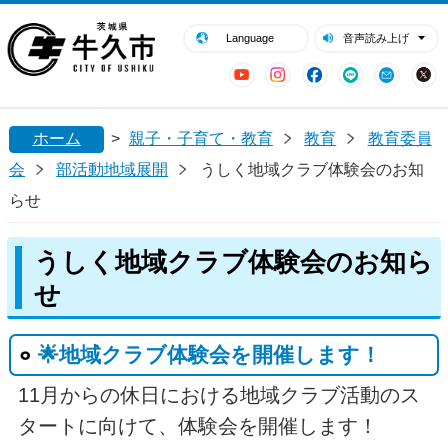
閉じる
牛久市ホームページ
Language
音声読み上げ
YouTube
Instagram
Facebook
LINE
Mail
ホーム
>
親子・子育て・教育
教育
教育委員
会
部活動地域展開
うしく地域クラブ体験会のお知
らせ
うしく地域クラブ体験会のお知ら
せ
🌟地域クラブ体験会を開催します！
11月からの休日における地域クラブ活動のス
タートに向けて、体験会を開催します！