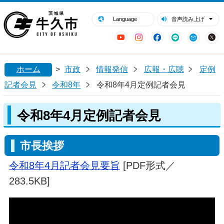
閉じる
牛久市ホームページ
Language
音声読み上げ
YouTube
Instagram
Facebook
LINE
Mail
ホーム
>
市政
情報発信
広報・広聴
定例
記者会見
令和8年
令和8年4月定例記者会見
令和8年4月定例記者会見
市長挨拶
令和8年4月記者会見要旨
[PDF形式／
283.5KB]