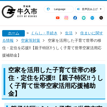
閉じる
牛久市ホームページ
Language
音声読み上げ
YouTube
Instagram
Facebook
LINE
Mail
ホーム
>
くらし・手続き
生活
住まいに関す
る情報
空家等対策
空家を活用した子育て世帯の移
住・定住を応援‼【親子特区‼うしく子育て世帯空家活用応
援補助金】
空家を活用した子育て世帯の移
住・定住を応援‼【親子特区‼うし
く子育て世帯空家活用応援補助
金】