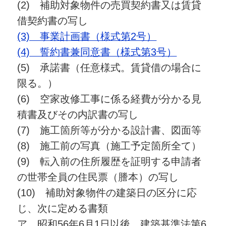
(2) 補助対象物件の売買契約書又は賃貸
借契約書の写し
(3) 事業計画書（様式第2号）
(4) 誓約書兼同意書（様式第3号）
(5) 承諾書（任意様式。賃貸借の場合に
限る。）
(6) 空家改修工事に係る経費が分かる見
積書及びその内訳書の写し
(7) 施工箇所等が分かる設計書、図面等
(8) 施工前の写真（施工予定箇所全て）
(9) 転入前の住所履歴を証明する申請者
の世帯全員の住民票（謄本）の写し
(10) 補助対象物件の建築日の区分に応
じ、次に定める書類
ア 昭和56年6月1日以後 建築基準法第6