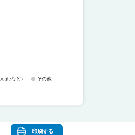
た
oogleなど）
その他
印刷する