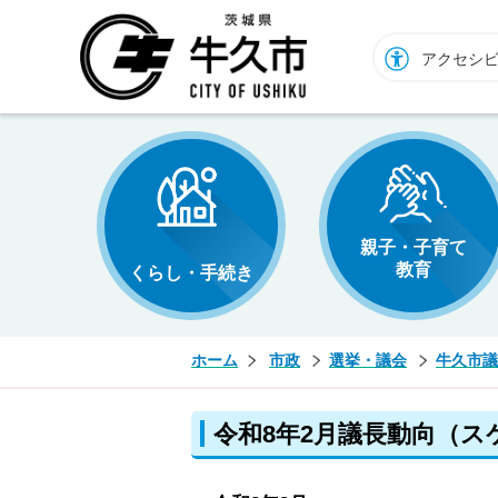
牛久市ホームページ
アクセシ
親子・子育て
教育
くらし・手続き
ホーム
市政
選挙・議会
牛久市議
令和8年2月議長動向（ス