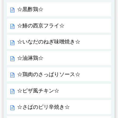
☆黒酢鶏☆
☆鰆の西京フライ☆
☆いなだのねぎ味噌焼き☆
☆油淋鶏☆
☆鶏肉のさっぱりソース☆
☆ピザ風チキン☆
☆さばのピリ辛焼き☆