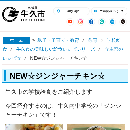
閉じる
牛久市ホームページ
Language
音声読み上げ
YouTube
Instagram
Facebook
LINE
Mail
ホーム
>
親子・子育て・教育
教育
学校給
食
牛久市の美味しい給食レシピシリーズ
☆主菜の
レシピ☆
NEW☆ジンジャーチキン☆
NEW☆ジンジャーチキン☆
牛久市の学校給食をご紹介します！
今回紹介するのは、牛久南中学校の「ジンジ
ャーチキン」です！