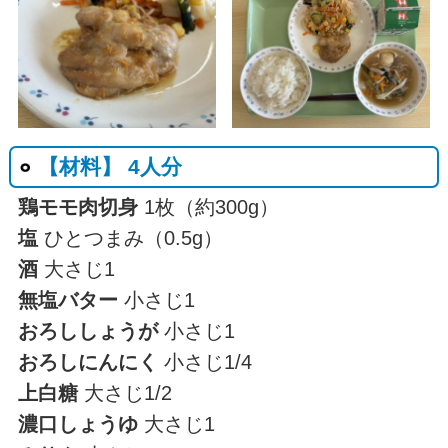
【材料】 4人分
鶏モモ肉切身
1枚（約300g）
塩
ひとつまみ（0.5g）
酒
大さじ1
無塩バター
小さじ1
おろししょうが
小さじ1
おろしにんにく
小さじ1/4
上白糖
大さじ1/2
濃口しょうゆ
大さじ1