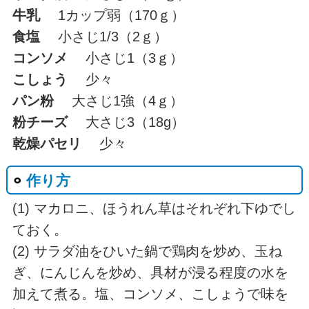
牛乳
1カップ弱（170ｇ）
食塩
小さじ1/3（2ｇ）
コンソメ
小さじ1（3ｇ）
こしょう
少々
パン粉
大さじ1強（4ｇ）
粉チーズ
大さじ3（18g）
乾燥パセリ
少々
作り方
(1) マカロニ、ほうれん草はそれぞれ下ゆでし
ておく。
(2) サラダ油をひいた鍋で鶏肉を炒め、玉ね
ぎ、にんじんを炒め、具材が浸る程度の水を
加えて煮る。塩、コンソメ、こしょうで味を