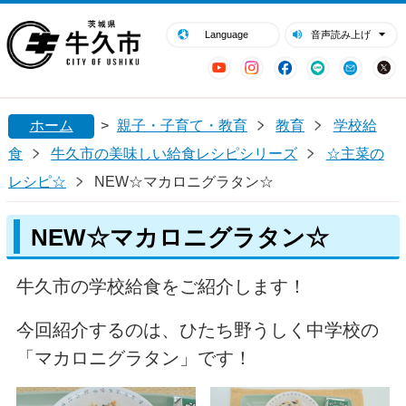
閉じる
牛久市ホームページ
Language
音声読み上げ
YouTube
Instagram
Facebook
LINE
Mail
ホーム
>
親子・子育て・教育
教育
学校給
食
牛久市の美味しい給食レシピシリーズ
☆主菜の
レシピ☆
NEW☆マカロニグラタン☆
NEW☆マカロニグラタン☆
牛久市の学校給食をご紹介します！
今回紹介するのは、ひたち野うしく中学校の
「マカロニグラタン」です！