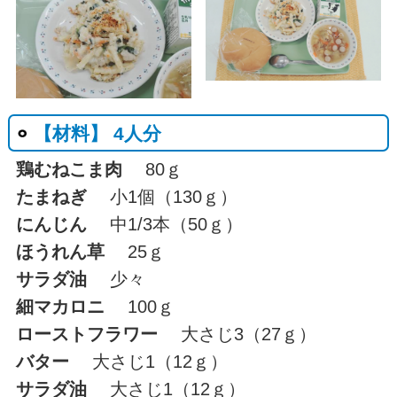
【材料】 4人分
鶏むねこま肉
80ｇ
たまねぎ
小1個（130ｇ）
にんじん
中1/3本（50ｇ）
ほうれん草
25ｇ
サラダ油
少々
細マカロニ
100ｇ
ローストフラワー
大さじ3（27ｇ）
バター
大さじ1（12ｇ）
サラダ油
大さじ1（12ｇ）