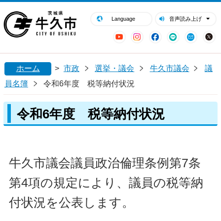
閉じる
牛久市ホームページ
Language
音声読み上げ
YouTube
Instagram
Facebook
LINE
Mail
ホーム
>
市政
選挙・議会
牛久市議会
議
員名簿
令和6年度 税等納付状況
令和6年度 税等納付状況
牛久市議会議員政治倫理条例第7条
第4項の規定により、議員の税等納
付状況を公表します。