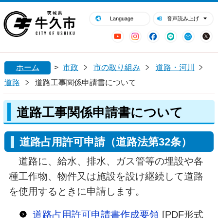
閉じる
牛久市ホームページ
Language
音声読み上げ
YouTube
Instagram
Facebook
LINE
Mail
ホーム
>
市政
市の取り組み
道路・河川
道路
道路工事関係申請書について
道路工事関係申請書について
道路占用許可申請（道路法第32条）
道路に、給水、排水、ガス管等の埋設や各
種工作物、物件又は施設を設け継続して道路
を使用するときに申請します。
道路占用許可申請書作成要領
[PDF形式