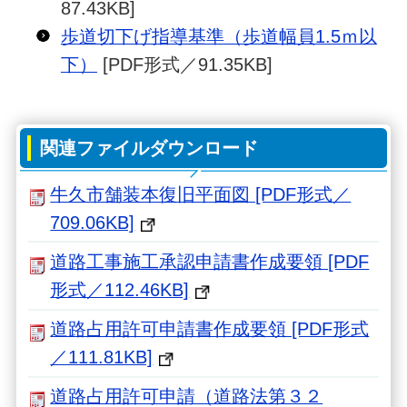
87.43KB]
歩道切下げ指導基準（歩道幅員1.5ｍ以
下）
[PDF形式／91.35KB]
関連ファイルダウンロード
牛久市舗装本復旧平面図 [PDF形式／
709.06KB]
道路工事施工承認申請書作成要領 [PDF
形式／112.46KB]
道路占用許可申請書作成要領 [PDF形式
／111.81KB]
道路占用許可申請（道路法第３２