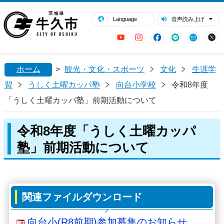
閉じる
牛久市ホームページ
Language
音声読み上げ
YouTube
Instagram
Facebook
LINE
Mail
ホーム
>
観光・文化・スポーツ
文化
生涯学
習
うしく土曜カッパ塾
向台小学校
令和8年度
「うしく土曜カッパ塾」前期活動について
令和8年度「うしく土曜カッパ
塾」前期活動について
関連ファイルダウンロード
向台小(R8前期)参加募集のお知らせ