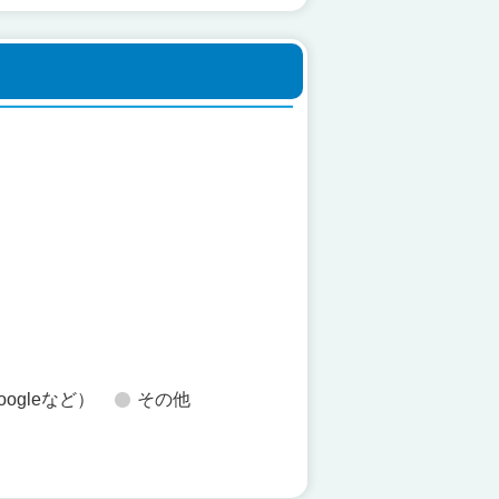
た
oogleなど）
その他