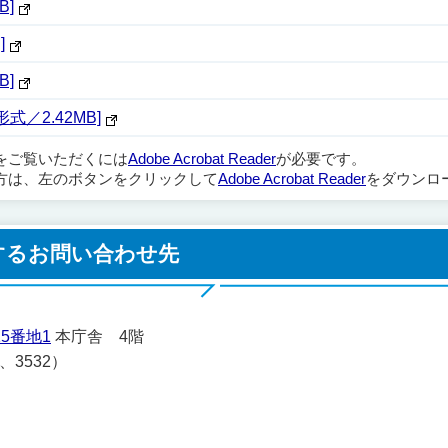
B]
]
B]
式／2.42MB]
ルをご覧いただくには
Adobe Acrobat Reader
が必要です。
方は、左のボタンをクリックして
Adobe Acrobat Reader
をダウンロ
するお問い合わせ先
5番地1
本庁舎 4階
1、3532）