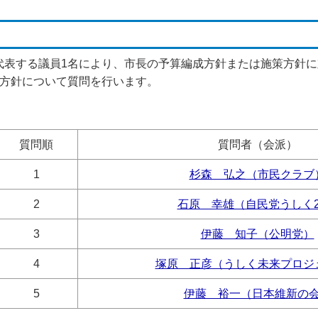
代表する議員1名により、市長の予算編成方針または施策方針
成方針について質問を行います。
質問順
質問者（会派）
1
杉森 弘之（市民クラブ
2
石原 幸雄（自民党うしく2
3
伊藤 知子（公明党）
4
塚原 正彦（うしく未来プロジ
5
伊藤 裕一（日本維新の