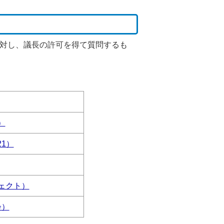
に対し、議長の許可を得て質問するも
）
1）
ェクト）
会）