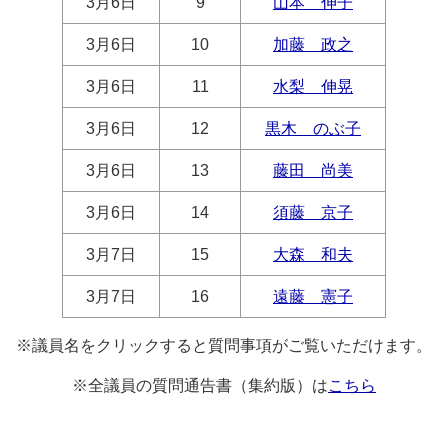
3月6日
9
山本 伸子
3月6日
10
加藤 政之
3月6日
11
水梨 伸晃
3月6日
12
黒木 のぶ子
3月6日
13
藤田 尚美
3月6日
14
須藤 京子
3月7日
15
大森 和夫
3月7日
16
遠藤 憲子
※議員名をクリックすると質問事項がご覧いただけます。
※全議員の質問通告書（集約版）は
こちら