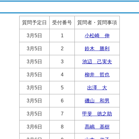
質問予定日
受付番号
質問者・質問事項
3月5日
1
小松崎 伸
3
月5日
2
鈴木 勝利
3月5日
3
池辺 己実夫
3月5日
4
柳井 哲也
3月5日
5
出澤 大
3月5日
6
磯山 和男
3月5日
7
甲斐 徳之助
3月6日
8
髙嶋 基樹