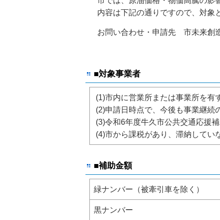
市では、原油価格・物価高騰の影響
内容は下記の通りですので、対象と
お問い合わせ・申請先 市未来創造課（TE
■対象事業者
(1)市内に営業所または事業所を
(2)申請日時点で、今後も事業継続
(3)令和6年度牛久市公共交通応
(4)市から課税があり、滞納してい
■補助金額
緑ナンバー（被牽引車を除く）
黒ナンバー