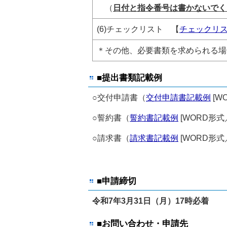
（
日付と指令番号は書かないでく
(6)チェックリスト 【
チェックリ
＊その他、必要書類を求められる場
■提出書類記載例
○交付申請書（
交付申請書記載例
[W
○誓約書（
誓約書記載例
[WORD形式／
○請求書（
請求書記載例
[WORD形式／
■申請締切
令和7年3月31
日（月）17時必着
■お問い合わせ・申請先