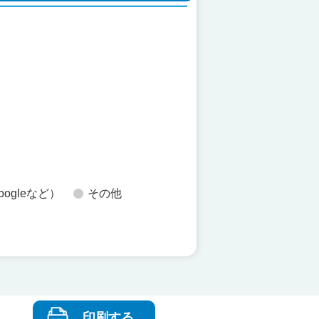
た
oogleなど）
その他
印刷する