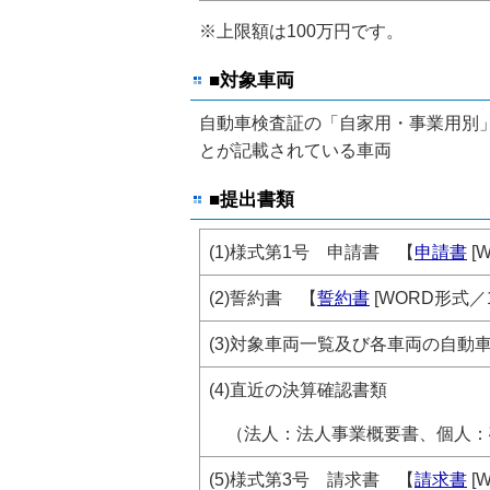
※上限額は100万円です。
■対象車両
自動車検査証の「自家用・事業用別
とが記載されている車両
■提出書類
(1)様式第1号 申請書 【
申請書
[
(2)誓約書 【
誓約書
[WORD形式／1
(3)対象車両一覧及び各車両の自
(4)直近の決算確認書類
（法人：法人事業概要書、個人：
(5)様式第3号 請求書 【
請求書
[