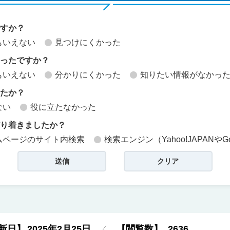
ですか？
もいえない
見つけにくかった
かったですか？
もいえない
分かりにくかった
知りたい情報がなかっ
したか？
ない
役に立たなかった
どり着きましたか？
ムページのサイト内検索
検索エンジン（Yahoo!JAPANやG
新日】
2025年2月25日
【閲覧数】
2636