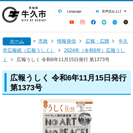
閉じる
牛久市ホームページ
Language
音声読み上げ
YouTube
Instagram
Facebook
LINE
Mail
ホーム
>
市政
情報発信
広報・広聴
牛久
市広報紙（広報うしく）
2024年（令和6年）広報うし
く
広報うしく 令和6年11月15日発行 第1373号
広報うしく 令和6年11月15日発行
第1373号