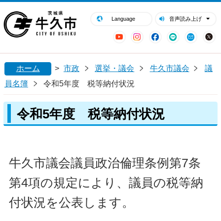
閉じる
牛久市ホームページ
Language
音声読み上げ
YouTube
Instagram
Facebook
LINE
Mail
ホーム
>
市政
選挙・議会
牛久市議会
議
員名簿
令和5年度 税等納付状況
令和5年度 税等納付状況
牛久市議会議員政治倫理条例第7条
第4項の規定により、議員の税等納
付状況を公表します。