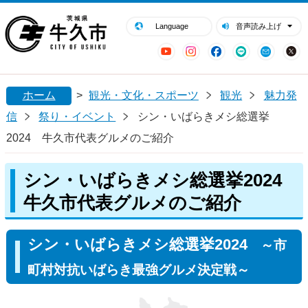
閉じる
牛久市ホームページ
Language
音声読み上げ
YouTube
Instagram
Facebook
LINE
Mail
ホーム
>
観光・文化・スポーツ
観光
魅力発
信
祭り・イベント
シン・いばらきメシ総選挙
2024 牛久市代表グルメのご紹介
シン・いばらきメシ総選挙2024
牛久市代表グルメのご紹介
シン・いばらきメシ総選挙2024
～市
町村対抗いばらき最強グルメ決定戦～