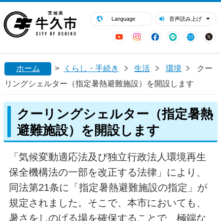
閉じる
牛久市ホームページ
Language
音声読み上げ
YouTube
Instagram
Facebook
LINE
Mail
ホーム
>
くらし・手続き
生活
環境
クー
リングシェルター（指定暑熱避難施設）を開設します
クーリングシェルター（指定暑熱
避難施設）を開設します
「気候変動適応法及び独立行政法人環境再生
保全機構法の一部を改正する法律」により、
同法第21条に「指定暑熱避難施設の指定」が
規定されました。そこで、本市においても、
暑さをしのげる場を確保することで、極端な