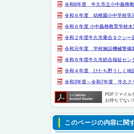
令和6年度 牛久市立小中義務教育学
令和６年度 幼稚園小中学校等消防
令和６年度 小中義務教育学校水質検
令和２年度牛久市乗合タクシー運行業
令和元年度 学校施設機械警備業務
令和６年度牛久市総合福祉センター
令和４年度 ひたち野うしく地区用
令和3年度～令和7年度 牛久クリー
PDFファイ
お持ちでない
このページの内容に関