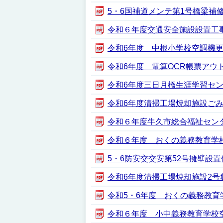
5・6国補道メンテ第1号橋梁補修合併
令和６年度交通安全施設設置工事（3月
令和6年度 中根小学校空調機更新工事
令和6年度 電算OCR帳票アウトソー
令和6年度三日月橋生涯学習センター
令和6年度清掃工場焼却施設ごみクレ
令和６年度牛久市総合福祉センター
令和６年度 おくの義務教育学校施
5・6防安交交安第52号擁壁設置他整
令和6年度清掃工場焼却施設2号集じん
令和5・6年度 おくの義務教育学校
令和６年度 小中義務教育学校空調機