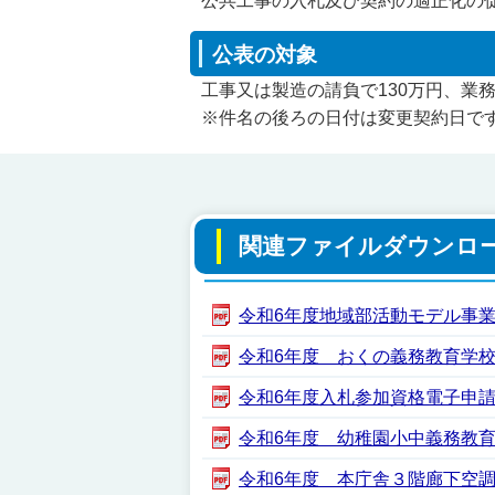
公共工事の入札及び契約の適正化の
公表の対象
工事又は製造の請負で130万円、業
※件名の後ろの日付は変更契約日で
関連ファイルダウンロ
令和6年度地域部活動モデル事業業務
令和6年度 おくの義務教育学校浄化
令和6年度入札参加資格電子申請シス
令和6年度 幼稚園小中義務教育学校
令和6年度 本庁舎３階廊下空調配管