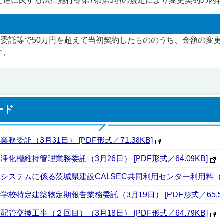
促進に関する法律施行令第7条第3項の規定により変更契約の内
務委託等で50万円を超えて当初契約したもののうち、金額の変
す。
ード
委託（3月31日） [PDF形式／71.38KB]
槽維持管理業務委託（3月26日） [PDF形式／64.09KB]
テムに係る茨城県建設CALSEC共同利用センター利用料（3月21
特定建築物定期報告業務委託（3月19日） [PDF形式／65.58
交換工事（２回目）（3月18日） [PDF形式／64.79KB]