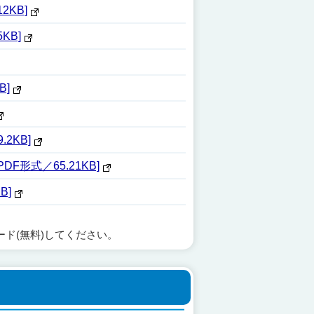
KB]
KB]
B]
2KB]
形式／65.21KB]
B]
ード(無料)してください。