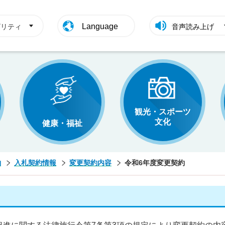
Language
ビリティ
音声読み上げ
観光・スポーツ
文化
健康・福祉
約
入札契約情報
変更契約内容
令和6年度変更契約