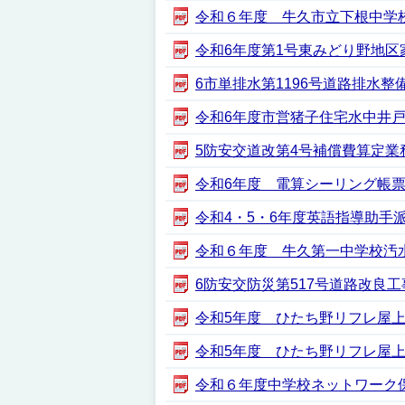
令和６年度 牛久市立下根中学校法面
令和6年度第1号東みどり野地区家屋
6市単排水第1196号道路排水整備工事
令和6年度市営猪子住宅水中井戸ポン
5防安交道改第4号補償費算定業務委託
令和6年度 電算シーリング帳票印刷（
令和4・5・6年度英語指導助手派遣業
令和６年度 牛久第一中学校汚水ポン
6防安交防災第517号道路改良工事（1
令和5年度 ひたち野リフレ屋上防水
令和5年度 ひたち野リフレ屋上防水
令和６年度中学校ネットワーク保守業