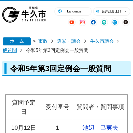
閉じる
牛久市ホームページ
Language
音声読み上げ
YouTube
Instagram
Facebook
LINE
Mail
ホーム
>
市政
選挙・議会
牛久市議会
一
般質問
令和5年第3回定例会一般質問
令和5年第3回定例会一般質問
質問予定
受付番号
質問者・質問事項
日
10月12日
1
池辺 己実夫