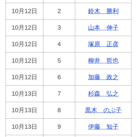
10月12日
2
鈴木 勝利
10月12日
3
山本 伸子
10月12日
4
塚原 正彦
10月12日
5
柳井 哲也
10月12日
6
加藤 政之
10月13日
7
杉森 弘之
10月13日
8
黒木 のぶ子
10月13日
9
伊藤 知子