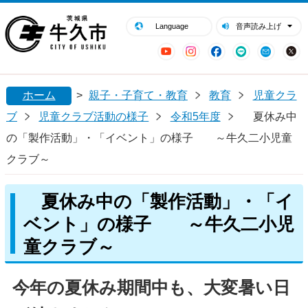
閉じる
牛久市ホームページ
Language
音声読み上げ
YouTube
Instagram
Facebook
LINE
Mail
ホーム
>
親子・子育て・教育
教育
児童クラ
ブ
児童クラブ活動の様子
令和5年度
夏休み中
の「製作活動」・「イベント」の様子 ～牛久二小児童
クラブ～
夏休み中の「製作活動」・「イ
ベント」の様子 ～牛久二小児
童クラブ～
今年の夏休み期間中も、大変暑い日