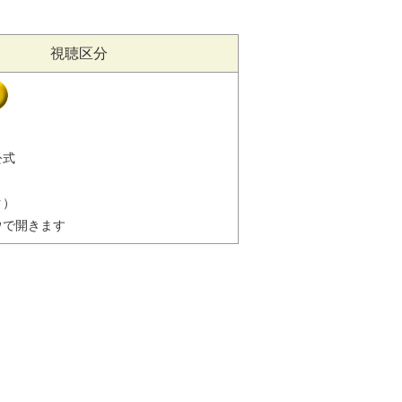
視聴区分
公式
ク）
ウで開きます