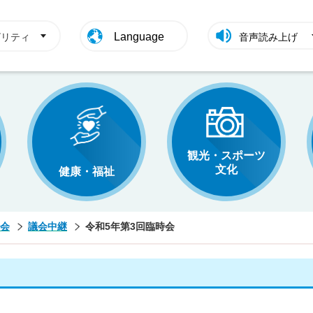
Language
ビリティ
音声読み上げ
観光・スポーツ
文化
健康・福祉
会
議会中継
令和5年第3回臨時会