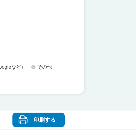
た
oogleなど）
その他
印刷する