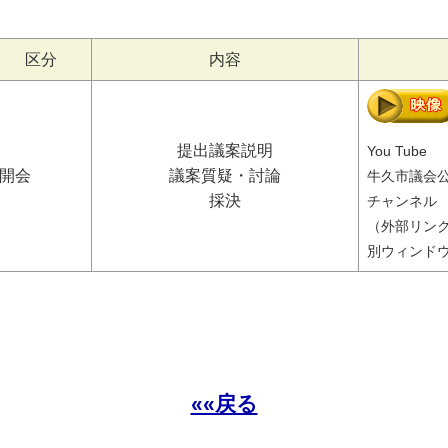
区分
内容
提出議案説明
You Tube
開会
議案質疑・討論
牛久市議会
採決
チャンネル
（外部リン
別ウィンド
««戻る