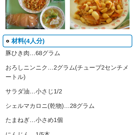
材料(4人分)
豚ひき肉…68グラム
おろしニンニク…2グラム(チューブ2センチメ
ートル)
サラダ油…小さじ1/2
シェルマカロニ(乾物)…28グラム
たまねぎ…小さめ1個
にんじん…1/5本