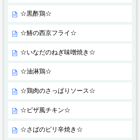
☆黒酢鶏☆
☆鰆の西京フライ☆
☆いなだのねぎ味噌焼き☆
☆油淋鶏☆
☆鶏肉のさっぱりソース☆
☆ピザ風チキン☆
☆さばのピリ辛焼き☆