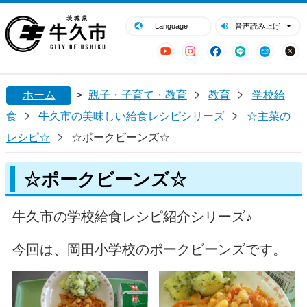
閉じる
牛久市ホームページ
Language
音声読み上げ
YouTube
Instagram
Facebook
LINE
Mail
ホーム
>
親子・子育て・教育
教育
学校給
食
牛久市の美味しい給食レシピシリーズ
☆主菜の
レシピ☆
☆ポークビーンズ☆
☆ポークビーンズ☆
牛久市の学校給食レシピ紹介シリーズ♪
今回は、岡田小学校のポークビーンズです。