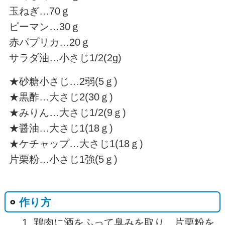
玉ねぎ…70ｇ
ピーマン…30ｇ
赤パプリカ…20ｇ
サラダ油…小さじ1/2(2g)
★砂糖小さじ…2弱(5ｇ)
★黒酢…大さじ2(30ｇ)
★みりん…大さじ1/2(9ｇ)
★醤油…大さじ1(18ｇ)
★ケチャップ…大さじ1(18ｇ)
片栗粉…小さじ1強(5ｇ)
作り方
鶏肉に酒をふって臭みを取り、片栗粉を