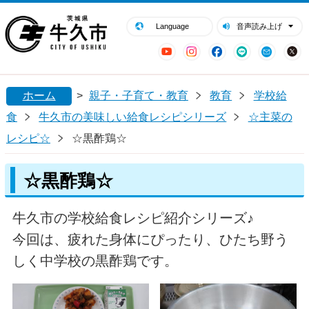
閉じる
牛久市ホームページ
Language
音声読み上げ
YouTube
Instagram
Facebook
LINE
Mail
ホーム
>
親子・子育て・教育
教育
学校給
食
牛久市の美味しい給食レシピシリーズ
☆主菜の
レシピ☆
☆黒酢鶏☆
☆黒酢鶏☆
牛久市の学校給食レシピ紹介シリーズ♪
今回は、疲れた身体にぴったり、ひたち野う
しく中学校の黒酢鶏です。