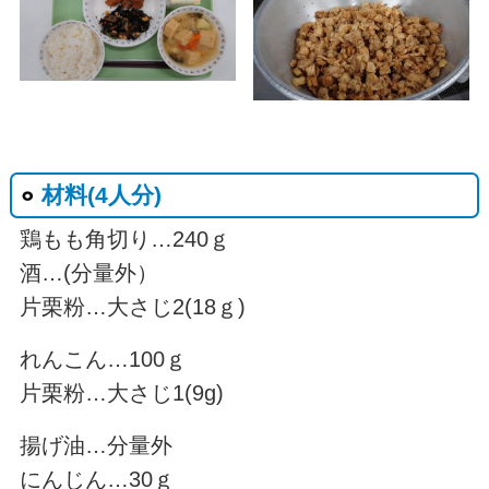
材料(4人分)
鶏もも角切り…240ｇ
酒…(分量外）
片栗粉…大さじ2(18ｇ)
れんこん…100ｇ
片栗粉…大さじ1(9g)
揚げ油…分量外
にんじん…30ｇ