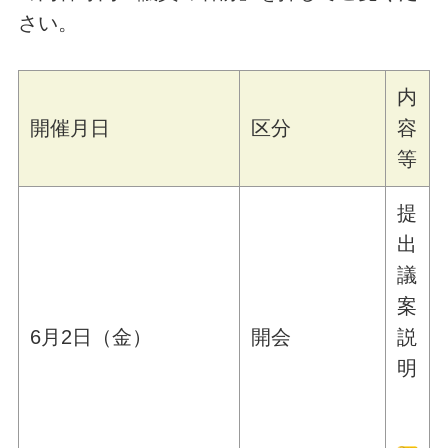
さい。
内
開催月日
区分
容
等
提
出
議
案
6月2日（金）
開会
説
明