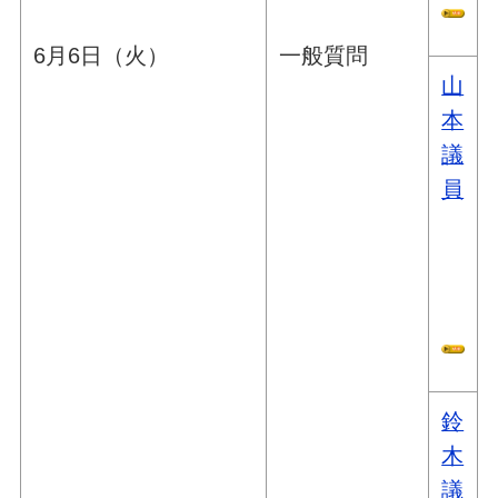
6月6日（火）
一般質問
山
本
議
員
鈴
木
議