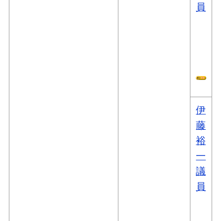
員
伊
藤
裕
一
議
員