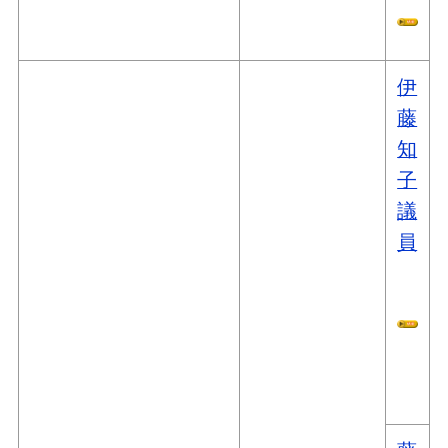
伊
藤
知
子
議
員