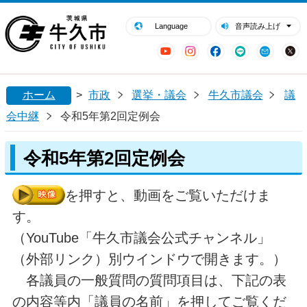
閉じる
牛久市ホームページ
Language
音声読み上げ
YouTube
Instagram
Facebook
LINE
Mail
ホーム
>
市政
選挙・議会
牛久市議会
議
会中継
令和5年第2回定例会
令和5年第2回定例会
を押すと、動画をご覧いただけま
す。
（YouTube「牛久市議会公式チャンネル」
（外部リンク）別ウインドウで開きます。）
各議員の一般質問の質問項目は、下記の表
の内容等内「議員の名前」を押してご覧くだ