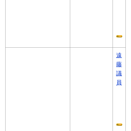
遠
藤
議
員