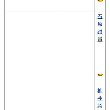
石
原
議
員
柳
井
議