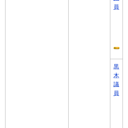
員
黒
木
議
員