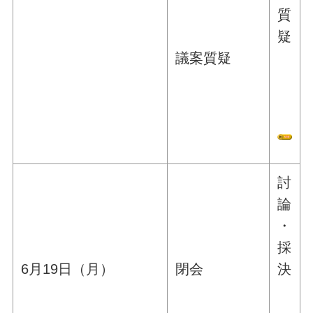
質
疑
議案質疑
討
論
・
採
6月19日（月）
閉会
決