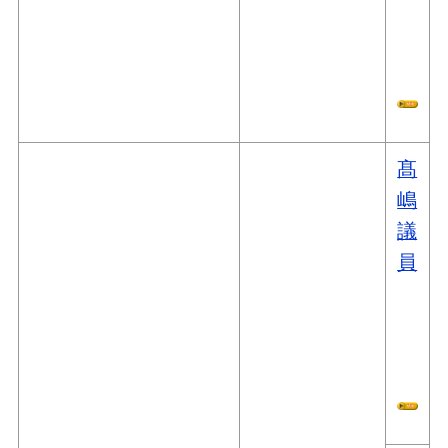
髙
嶋
議
員