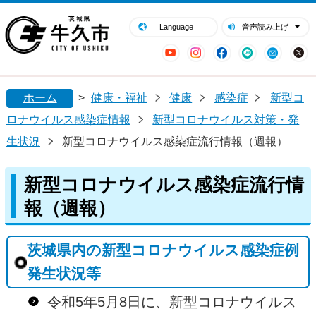
閉じる
牛久市ホームページ
Language
音声読み上げ
YouTube
Instagram
Facebook
LINE
Mail
ホーム
>
健康・福祉
健康
感染症
新型コ
ロナウイルス感染症情報
新型コロナウイルス対策・発
生状況
新型コロナウイルス感染症流行情報（週報）
新型コロナウイルス感染症流行情
報（週報）
茨城県内の新型コロナウイルス感染症例
発生状況等
令和5年5月8日に、新型コロナウイルス