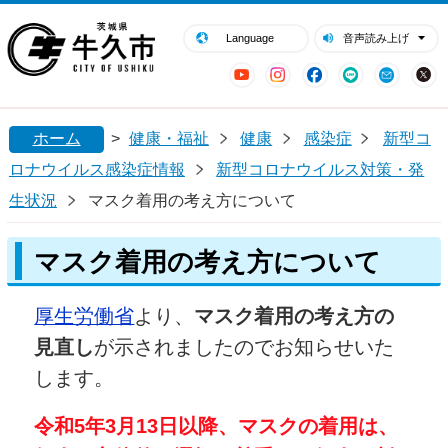
閉じる
牛久市ホームページ
Language
音声読み上げ
YouTube
Instagram
Facebook
LINE
Mail
ホーム
>
健康・福祉
健康
感染症
新型コ
ロナウイルス感染症情報
新型コロナウイルス対策・発
生状況
マスク着用の考え方について
マスク着用の考え方について
厚生労働省
より、
マスク着用の考え方の
見直し
が示されましたのでお知らせいた
します。
令和5年3月13日以降、マスクの着用は、