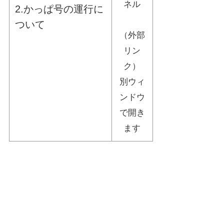
ネル
2.かっぱ号の運行に
ついて
（外部
リン
ク）
別ウィ
ンドウ
で開き
ます