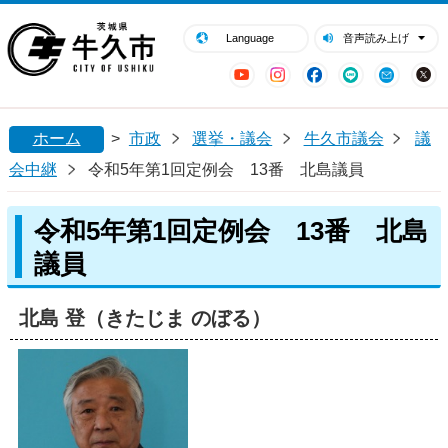
閉じる
牛久市ホームページ
Language
音声読み上げ
YouTube
Instagram
Facebook
LINE
Mail
ホーム
>
市政
選挙・議会
牛久市議会
議
会中継
令和5年第1回定例会 13番 北島議員
令和5年第1回定例会 13番 北島
議員
北島 登（きたじま のぼる）