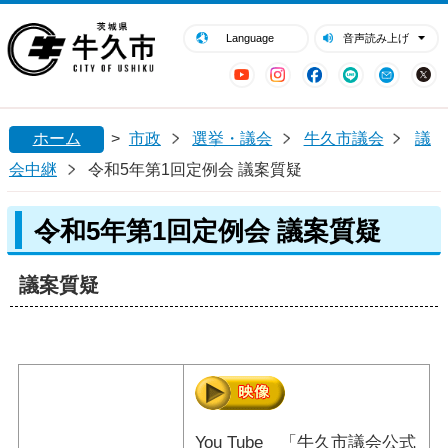
閉じる
牛久市ホームページ
Language
音声読み上げ
YouTube
Instagram
Facebook
LINE
Mail
ホーム
>
市政
選挙・議会
牛久市議会
議
会中継
令和5年第1回定例会 議案質疑
令和5年第1回定例会 議案質疑
議案質疑
You Tube 「牛久市議会公式