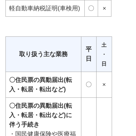
軽自動車納税証明(車検用)
〇
×
土
平
取り扱う主な業務
・
日
日
〇住民票の異動届出(転
〇
×
入・転居・転出など)
〇住民票の異動届出(転
入・転居・転出など)に
伴う手続き
・国民健康保険や医療福