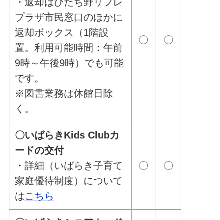
・返却はひたち野リフレ
プラザ市民窓口のほかに
返却ボックス（1階設
〇
〇
置。利用可能時間：午前
9時～午後9時）でも可能
です。
※図書業務は休館日除
く。
〇いばらきKids Clubカ
ードの交付
・詳細（いばらき子育て
〇
〇
家庭優待制度）について
は
こちら