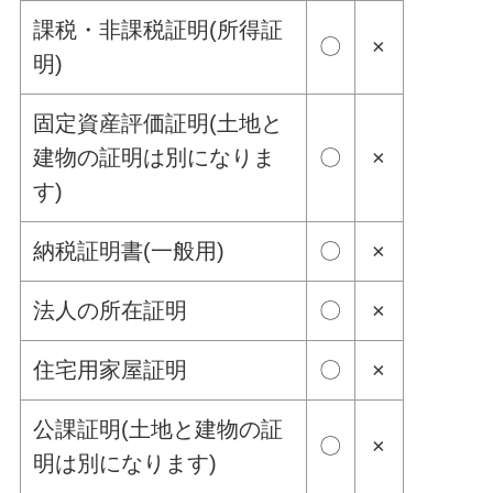
課税・非課税証明(所得証
〇
×
明)
固定資産評価証明(土地と
建物の証明は別になりま
〇
×
す)
納税証明書(一般用)
〇
×
法人の所在証明
〇
×
住宅用家屋証明
〇
×
公課証明(土地と建物の証
〇
×
明は別になります)