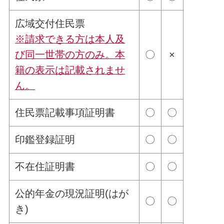
広域交付住民票
※請求できる方は本人及
び同一世帯の方のみ。本
〇
×
籍の表示は記載されませ
ん。
住民票記載事項証明書
〇
〇
印鑑登録証明
〇
〇
不在住証明書
〇
〇
公的年金の現況証明(はが
〇
〇
き)