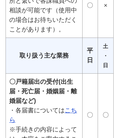
所と繋いで各課職員への
〇
×
相談が可能です（使用中
の場合はお待ちいただく
ことがあります）。
土
平
取り扱う主な業務
・
日
日
〇戸籍届出の受付(出生
届・死亡届・婚姻届・離
婚届など)
・各届書については
こち
〇
〇
ら
※手続きの内容によって