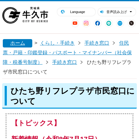
閉じる
牛久市ホームページ
Language
音声読み上げ
YouTube
Instagram
Facebook
LINE
Mail
ホーム
>
くらし・手続き
手続き窓口
住民
票・戸籍・印鑑登録・パスポート・マイナンバー（社会保
障・税番号制度）
手続き窓口
ひたち野リフレプラ
ザ市民窓口について
ひたち野リフレプラザ市民窓口に
ついて
【トピックス】