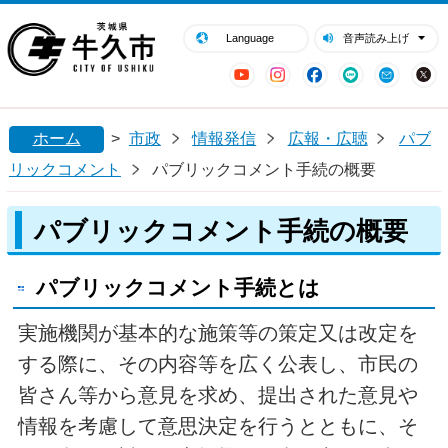
閉じる
牛久市ホームページ
Language
音声読み上げ
YouTube
Instagram
Facebook
LINE
Mail
ホーム
>
市政
情報発信
広報・広聴
パブ
リックコメント
パブリックコメント手続の概要
パブリックコメント手続の概要
パブリックコメント手続とは
実施機関が基本的な施策等の策定又は改定を
する際に、その内容等を広く公表し、市民の
皆さん等から意見を求め、提出された意見や
情報を考慮して意思決定を行うとともに、そ