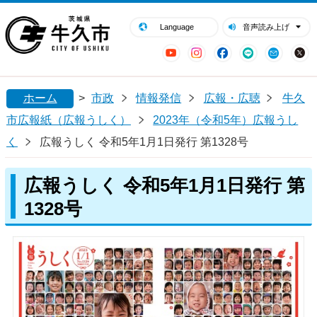
閉じる
牛久市ホームページ
Language
音声読み上げ
YouTube
Instagram
Facebook
LINE
Mail
ホーム
>
市政
情報発信
広報・広聴
牛久
市広報紙（広報うしく）
2023年（令和5年）広報うし
く
広報うしく 令和5年1月1日発行 第1328号
広報うしく 令和5年1月1日発行 第
1328号