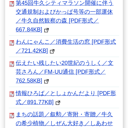
第45回牛久シティマラソン開催に伴う
交通規制およびかっぱ号等の一部運休
／牛久自然観察の森 [PDF形式／
667.84KB]
わんにゃんこ／消費生活の窓 [PDF形式
／721.42KB]
伝えたい残したい20世紀のうしく／文
芸さろん／FM-UU通信 [PDF形式／
762.58KB]
情報ひろば／としょかんだより [PDF形
式／891.77KB]
まちの話題／叙勲／寄附・寄贈／牛久
の希少植物／しぜん大好き／しあわせ