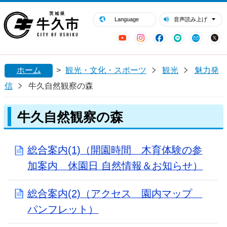
閉じる
牛久市ホームページ
Language
音声読み上げ
YouTube
Instagram
Facebook
LINE
Mail
ホーム
>
観光・文化・スポーツ
観光
魅力発
信
牛久自然観察の森
牛久自然観察の森
総合案内(1)（開園時間 木育体験の参
加案内 休園日 自然情報＆お知らせ）
総合案内(2)（アクセス 園内マップ
パンフレット）