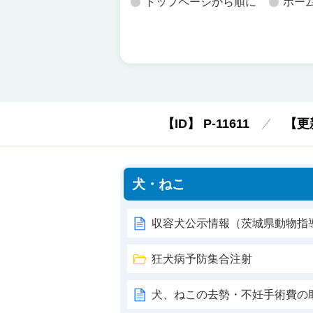
トップページから順に
ホー
【ID】
P-11611
【更
犬・ねこ
収容犬公示情報（茨城県動物指
狂犬病予防集合注射
犬、ねこの去勢・不妊手術費の