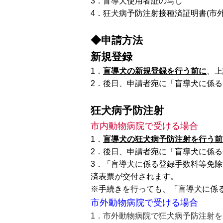
3．盲導犬使用者証の写し
4．狂犬病予防注射接種済証明書(市
◆
申請方法
新規登録
1．
盲導犬の新規登録を行う前に
、上
2．後日、申請者宛に「盲導犬に係る
狂犬病予防注射
市内動物病院で受ける場合
1．
盲導犬の狂犬病予防注射を行う前
2．後日、申請者宛に「盲導犬に係る
3．「盲導犬に係る登録手数料等免
済表票が交付されます。
※手続きを行っても、「盲導犬に係
市外動物病院で受ける場合
1．市外動物病院で狂犬病予防注射