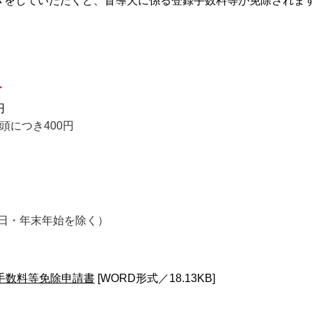
きをしていただくと、盲導犬に係る登録手数料等が免除されま
料
円
頭につき400円
祝日・年末年始を除く）
手数料等免除申請書
[WORD形式／18.13KB]