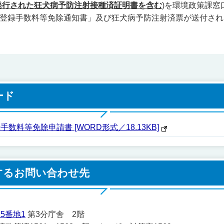
発行された狂犬病予防注射接種済証明書を含む
)を環境政策課窓
登録手数料等免除通知書」及び狂犬病予防注射済票が送付され
ード
料等免除申請書 [WORD形式／18.13KB]
するお問い合わせ先
5番地1
第3分庁舎 2階