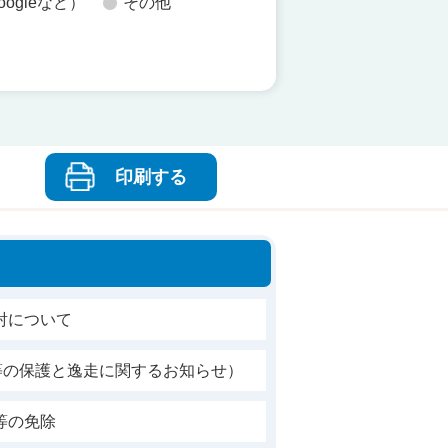
oogleなど）
その他
印刷する
射について
等の保護と逸走に関するお知らせ）
等の免除