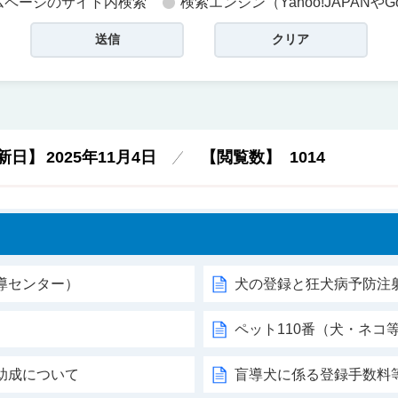
ムページのサイト内検索
検索エンジン（Yahoo!JAPANやG
新日】
2025年11月4日
【閲覧数】
1014
導センター）
犬の登録と狂犬病予防注
ペット110番（犬・ネコ
助成について
盲導犬に係る登録手数料