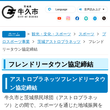
閉じる
牛久市ホームページ
Language
音声読み上げ
YouTube
Instagram
Facebook
LINE
Mail
ホーム
>
観光・文化・スポーツ
スポーツ
プ
ロスポーツ事業
茨城アストロプラネッツ
フレンド
リータウン協定締結
フレンドリータウン協定締結
アストロプラネッツフレンドリータウ
ン協定締結
牛久市と茨城県民球団（アストロプラネッ
ツ）との間で、スポーツを通じた地域振興を