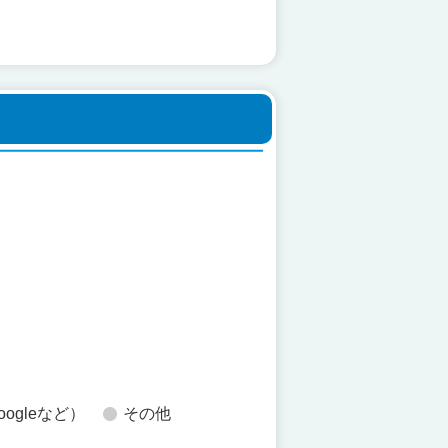
た
oogleなど）
その他