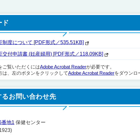
ード
について [PDF形式／535.51KB]
請書 (妊産婦用) [PDF形式／118.09KB]
ルをご覧いただくには
Adobe Acrobat Reader
が必要です。
方は、左のボタンをクリックして
Adobe Acrobat Reader
をダウンロ
するお問い合わせ先
5番地1
保健センター
923)