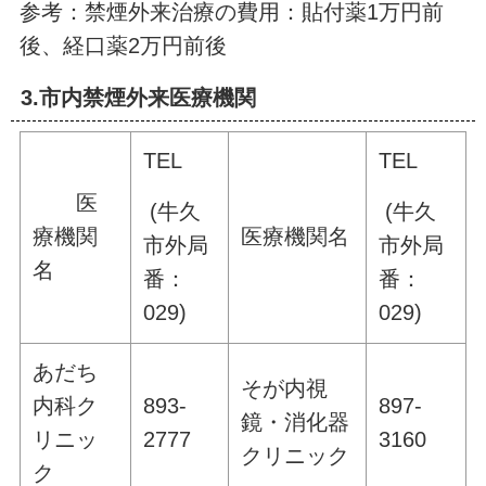
参考：禁煙外来治療の費用：貼付薬1万円前
後、経口薬2万円前後
3.市内禁煙外来医療機関
TEL
TEL
医
(牛久
(牛久
療機関
医療機関名
市外局
市外局
名
番：
番：
029)
029)
あだち
そが内視
内科ク
893-
897-
鏡・消化器
リニッ
2777
3160
クリニック
ク