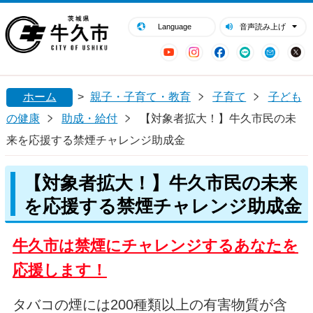
閉じる
牛久市ホームページ
Language
音声読み上げ
YouTube
Instagram
Facebook
LINE
Mail
ホーム
>
親子・子育て・教育
子育て
子ども
の健康
助成・給付
【対象者拡大！】牛久市民の未
来を応援する禁煙チャレンジ助成金
【対象者拡大！】牛久市民の未来
を応援する禁煙チャレンジ助成金
牛久市は禁煙にチャレンジするあなたを
応援します！
タバコの煙には200種類以上の有害物質が含