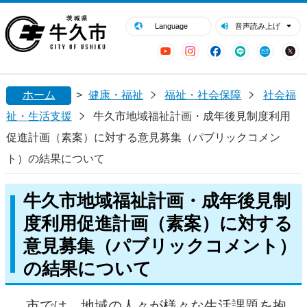
閉じる
牛久市ホームページ
Language
音声読み上げ
YouTube
Instagram
Facebook
LINE
Mail
ホーム
>
健康・福祉
福祉・社会保障
社会福
祉・生活支援
牛久市地域福祉計画・成年後見制度利用
促進計画（素案）に対する意見募集（パブリックコメン
ト）の結果について
牛久市地域福祉計画・成年後見制
度利用促進計画（素案）に対する
意見募集（パブリックコメント）
の結果について
市では、地域の人々が様々な生活課題を抱