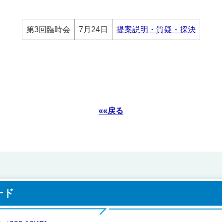
第3回臨時会
7月24日
提案説明・質疑・採決
««戻る
ード