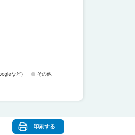
た
oogleなど）
その他
印刷する