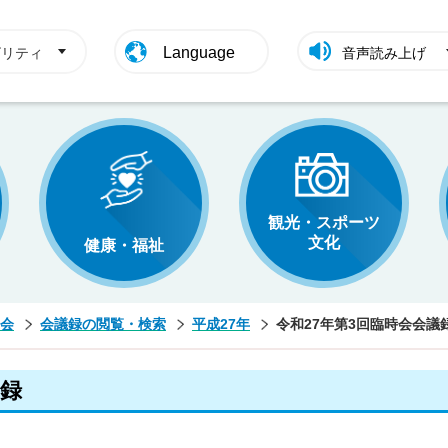
Language
ビリティ
音声読み上げ
観光・スポーツ
文化
健康・福祉
会
会議録の閲覧・検索
平成27年
令和27年第3回臨時会会議
議録