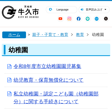
閉じる
牛久市ホームページ
Language
音声読み上げ
YouTube
Instagram
Facebook
LINE
Mail
ホーム
>
親子・子育て・教育
教育
幼稚園
幼稚園
令和8年度市立幼稚園園児募集
幼児教育・保育無償化について
私立幼稚園・認定こども園（幼稚園部
分）に関する手続きについて