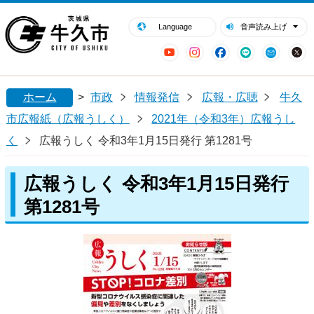
閉じる
牛久市ホームページ
Language
音声読み上げ
YouTube
Instagram
Facebook
LINE
Mail
ホーム
>
市政
情報発信
広報・広聴
牛久
市広報紙（広報うしく）
2021年（令和3年）広報うし
く
広報うしく 令和3年1月15日発行 第1281号
広報うしく 令和3年1月15日発行
第1281号