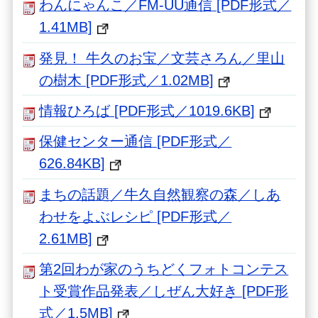
わんにゃんこ／FM-UU通信 [PDF形式／
1.41MB]
発見！ 牛久のお宝／文芸さろん／里山
の樹木 [PDF形式／1.02MB]
情報ひろば [PDF形式／1019.6KB]
保健センター通信 [PDF形式／
626.84KB]
まちの話題／牛久自然観察の森／しあ
わせをよぶレシピ [PDF形式／
2.61MB]
第2回わが家のうちどくフォトコンテス
ト受賞作品発表／しぜん大好き [PDF形
式／1.5MB]