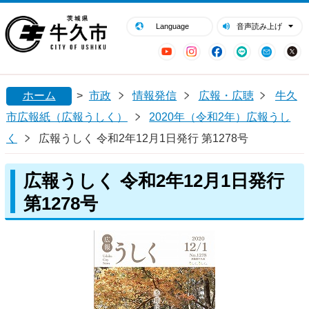
閉じる
牛久市ホームページ
Language
音声読み上げ
YouTube
Instagram
Facebook
LINE
Mail
ホーム
>
市政
情報発信
広報・広聴
牛久
市広報紙（広報うしく）
2020年（令和2年）広報うし
く
広報うしく 令和2年12月1日発行 第1278号
広報うしく 令和2年12月1日発行
第1278号