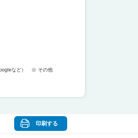
た
oogleなど）
その他
印刷する