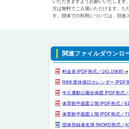
いただきますようお願いいたします
方は無料でご入場いただけます。た
す。団体での利用については、別途
関連ファイルダウンロ
料金表 [PDF形式／141.15KB]
R8年度休場日カレンダー [PDF形式
牛久運動公園全体図 [PDF形式／19
体育館平面図２階 [PDF形式／61.
体育館平面図１階 [PDF形式／77.
団体登録者名簿 [WORD形式／43.