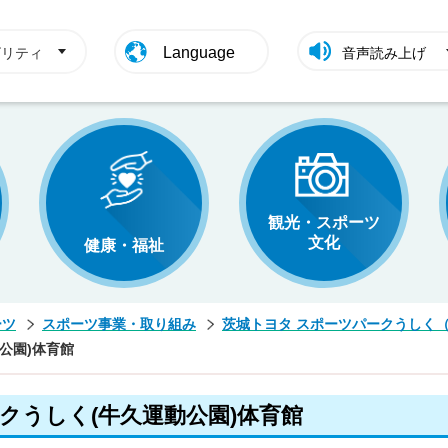
Language
ビリティ
音声読み上げ
観光・スポーツ
文化
健康・福祉
ーツ
スポーツ事業・取り組み
茨城トヨタ スポーツパークうしく
公園)体育館
クうしく(牛久運動公園)体育館