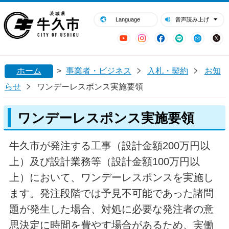
閉じる
牛久市ホームページ
Language
音声読み上げ
YouTube
Instagram
Facebook
LINE
Mail
ホーム
>
事業者・ビジネス
入札・契約
お知
らせ
ワンデーレスポンス実施要領
ワンデーレスポンス実施要領
牛久市が発注する工事（設計金額200万円以
上）及び設計業務等（設計金額100万円以
上）において、ワンデーレスポンスを実施し
ます。発注段階では予見不可能であった諸問
題が発生した場合、対処に必要な発注者の意
思決定に時間を費やす場合があるため、実働